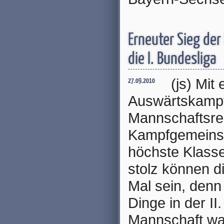
Erneuter Sieg der
die I. Bundesliga
(js) Mit
27.09.2010
Auswärtskampf
Mannschaftsrek
Kampfgemeinsch
höchste Klass
stolz können di
Mal sein, denn
Dinge in der II
Mannschaft war