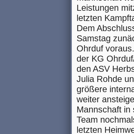
Leistungen mit
letzten Kampf
Dem Abschluss 
Samstag zunäch
Ohrduf voraus.
der KG Ohrduf
den ASV Herbs
Julia Rohde un
größere intern
weiter ansteig
Mannschaft in 
Team nochmals
letzten Heimwe