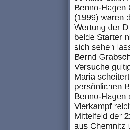
Benno-Hagen G
(1999) waren d
Wertung der D-
beide Starter 
sich sehen las
Bernd Grabsch
Versuche gülti
Maria scheiter
persönlichen Be
Benno-Hagen au
Vierkampf reic
Mittelfeld der
aus Chemnitz u