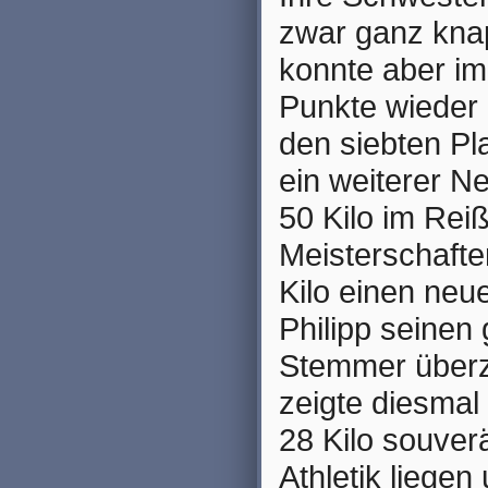
zwar ganz knap
konnte aber im
Punkte wieder 
den siebten Pl
ein weiterer Ne
50 Kilo im Rei
Meisterschafte
Kilo einen neue
Philipp seinen
Stemmer überz
zeigte diesmal
28 Kilo souverä
Athletik liege