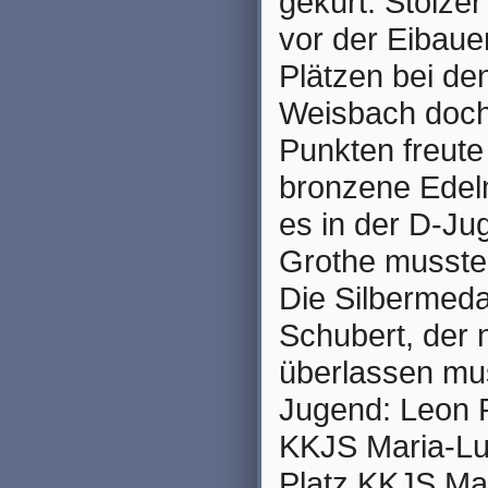
gekürt. Stolze
vor der Eibaue
Plätzen bei de
Weisbach doch 
Punkten freute 
bronzene Edelm
es in der D-J
Grothe musste 
Die Silbermeda
Schubert, der 
überlassen mu
Jugend: Leon R
KKJS Maria-Lui
Platz KKJS Mar