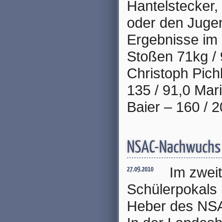
Hantelstecker,
oder den Jugen
Ergebnisse im 
Stoßen 71kg / 
Christoph Pichl
135 / 91,0 Mar
Baier – 160 / 2
NSAC-Nachwuchs e
Im zwei
27.09.2010
Schülerpokals
Heber des NSAC