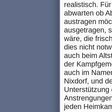
realistisch. Für
abwarten ob Ab
austragen möch
ausgetragen, s
wäre, die frisc
dies nicht not
auch beim Altst
der Kampfgemei
auch im Namen
Nixdorf, und d
Unterstützung 
Anstrengungen 
jeden Heimkam