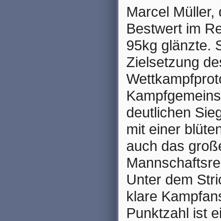
Marcel Müller,
Bestwert im Re
95kg glänzte. S
Zielsetzung de
Wettkampfproto
Kampfgemeinsch
deutlichen Sie
mit einer blüt
auch das große
Mannschaftsrek
Unter dem Stri
klare Kampfans
Punktzahl ist e