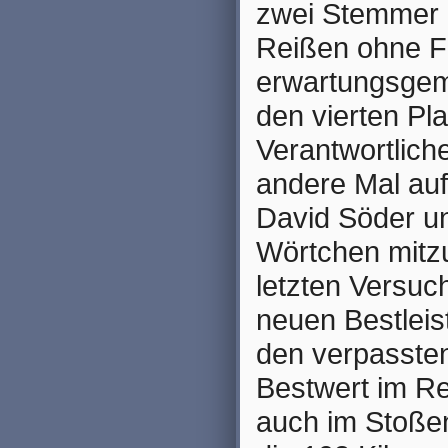
zwei Stemmer i
Reißen ohne Fe
erwartungsgemä
den vierten Pl
Verantwortlich
andere Mal auf
David Söder un
Wörtchen mitzu
letzten Versuc
neuen Bestleis
den verpasste
Bestwert im Re
auch im Stoße