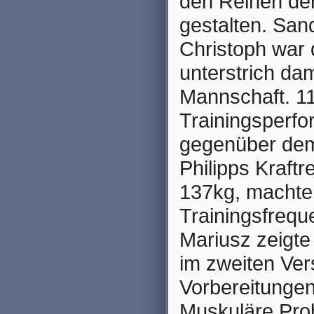
den Reihen der
gestalten. San
Christoph war 
unterstrich da
Mannschaft. 11
Trainingsperf
gegenüber dem
Philipps Kraftr
137kg, machten
Trainingsfrequ
Mariusz zeigt
im zweiten Ver
Vorbereitungen
Muskuläre Pro