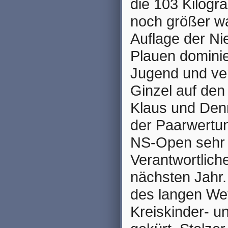
die 103 Kilogra
noch größer wa
Auflage der N
Plauen dominie
Jugend und ve
Ginzel auf den
Klaus und Den
der Paarwertun
NS-Open sehr k
Verantwortlich
nächsten Jahr
des langen We
Kreiskinder- u