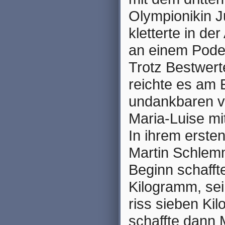
Olympionikin J
kletterte in de
an einem Podes
Trotz Bestwert
reichte es am
undankbaren vi
Maria-Luise mi
In ihrem erste
Martin Schlemm
Beginn schaffte
Kilogramm, sei
riss sieben Kil
schaffte dann M