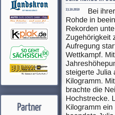
Bei ihre
13.10.2010
Rohde in beein
Rekorden unter
Zugehörigkeit z
Aufregung star
Wettkampf. Mit
Jahreshöhepun
steigerte Julia
Kilogramm. Mi
brachte die Ne
Hochstrecke. L
Partner
Kilogramm ein 