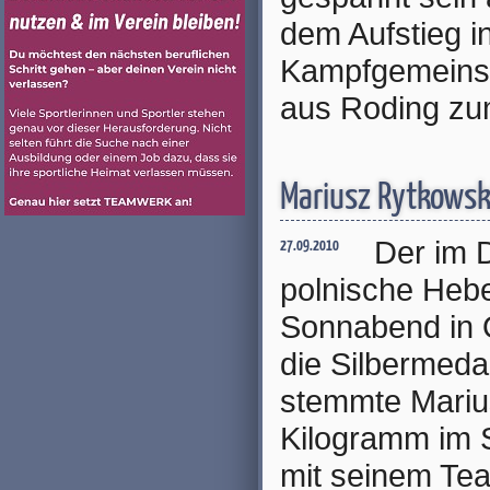
dem Aufstieg i
Kampfgemeinsch
aus Roding zu
Mariusz Rytkowski
Der im 
27.09.2010
polnische Heb
Sonnabend in O
die Silbermedai
stemmte Mariu
Kilogramm im 
mit seinem Te