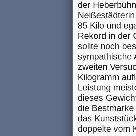
der Heberbühne
Neißestädterin 
85 Kilo und eg
Rekord in der 
sollte noch bes
sympathische A
zweiten Versuc
Kilogramm aufl
Leistung meist
dieses Gewich
die Bestmarke 
das Kunststück
doppelte vom K