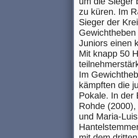
um die Sieger 
zu küren. Im 
Sieger der Kre
Gewichtheben 
Juniors einen k
Mit knapp 50 H
teilnehmerstä
Im Gewichthebe
kämpften die j
Pokale. In der
Rohde (2000),
und Maria-Luis
Hantelstemmer.
mit dem dritte