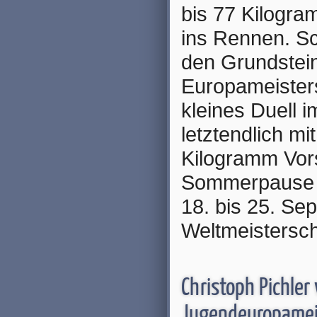
bis 77 Kilogra
ins Rennen. Sc
den Grundstein
Europameisters
kleines Duell i
letztendlich m
Kilogramm Vors
Sommerpause be
18. bis 25. Se
Weltmeistersch
Christoph Pichler
Jugendeuropamei