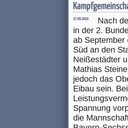
Kampfgemeinscha
Nach der
27.09.2010
in der 2. Bunde
ab September d
Süd an den Sta
Neißestädter 
Mathias Steine
jedoch das Obe
Eibau sein. Be
Leistungsverm
Spannung vorpr
die Mannschaf
Bayern-Sechse