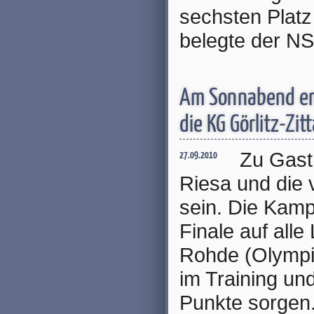
sechsten Plat
belegte der N
Am Sonnabend em
die KG Görlitz-Zit
Zu Gast 
27.09.2010
Riesa und die 
sein. Die Kamp
Finale auf alle
Rohde (Olympia
im Training und
Punkte sorgen.