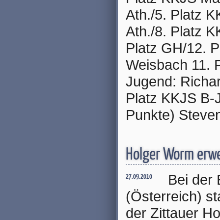
Ath./5. Platz 
Ath./8. Platz
Platz GH/12. P
Weisbach 11. P
Jugend: Richar
Platz KKJS B-J
Punkte) Steven
Holger Worm erwe
Bei der 
27.09.2010
(Österreich) s
der Zittauer H