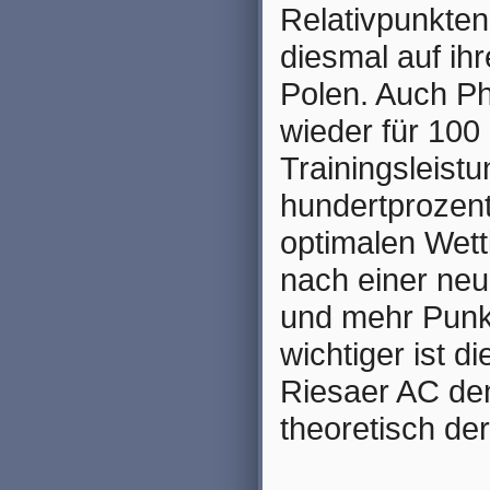
Relativpunkten
diesmal auf ih
Polen. Auch Ph
wieder für 100 
Trainingsleist
hundertprozent
optimalen Wett
nach einer neu
und mehr Punkt
wichtiger ist 
Riesaer AC de
theoretisch d