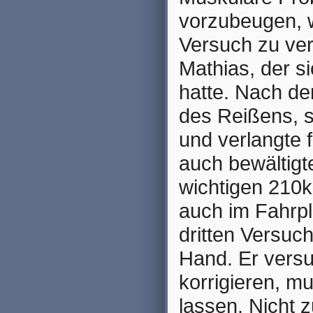
vorzubeugen, w
Versuch zu ver
Mathias, der s
hatte. Nach de
des Reißens, s
und verlangte 
auch bewältigte
wichtigen 210k
auch im Fahrp
dritten Versuch
Hand. Er vers
korrigieren, m
lassen. Nicht 