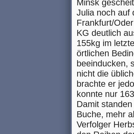
Minsk gescheit
Julia noch auf
Frankfurt/Oder
KG deutlich au
155kg im letzt
örtlichen Bedi
beeinducken, 
nicht die üblic
brachte er jed
konnte nur 163
Damit standen 
Buche, mehr a
Verfolger Herb