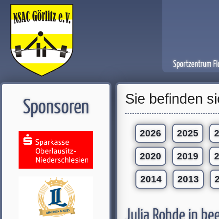
Sportzentrum Fl
Sie befinden si
Sponsoren
2026
2025
2020
2019
2014
2013
Julia Rohde in be