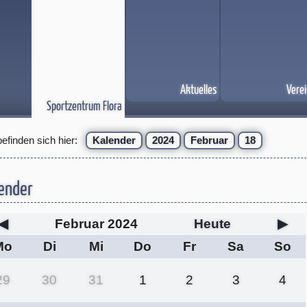
Aktuelles
Verei
Sportzentrum Flora
befinden sich hier:
Kalender
2024
Februar
18
ender
◀
Februar 2024
Heute
▶
Mo
Di
Mi
Do
Fr
Sa
So
29
30
31
1
2
3
4