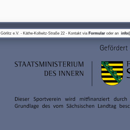
örlitz e.V. - Käthe-Kollwitz-Straße 22 - Kontakt via
Formular
oder an
info