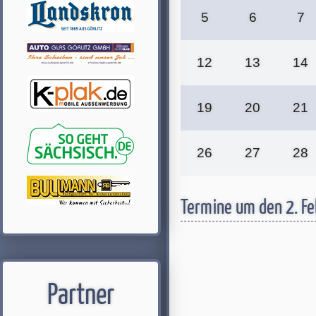
5
6
7
12
13
14
19
20
21
26
27
28
Termine um den 2. F
Partner