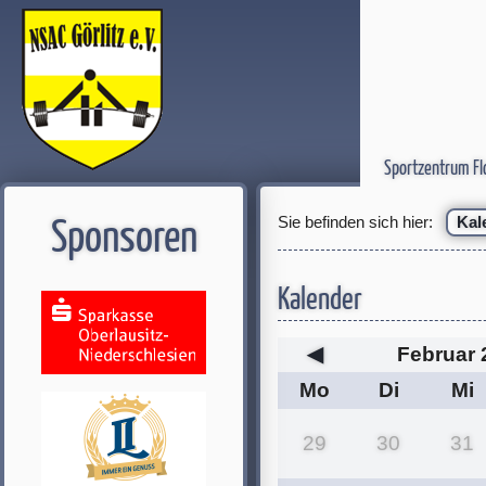
Sportzentrum Fl
Sie befinden sich hier:
Kal
Sponsoren
Kalender
◀
Februar 
Mo
Di
Mi
29
30
31