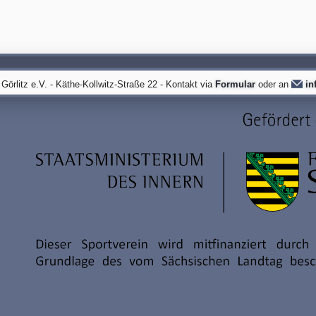
örlitz e.V. - Käthe-Kollwitz-Straße 22 - Kontakt via
Formular
oder an
in