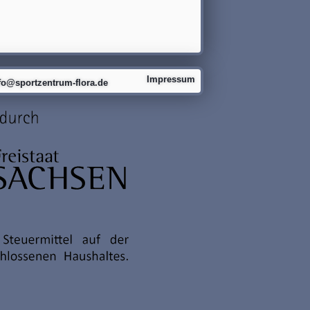
Impressum
fo@sportzentrum-flora.de