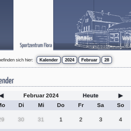
Aktuelles
Verei
Sportzentrum Flora
befinden sich hier:
Kalender
2024
Februar
28
ender
◀
Februar 2024
Heute
▶
Mo
Di
Mi
Do
Fr
Sa
So
29
30
31
1
2
3
4