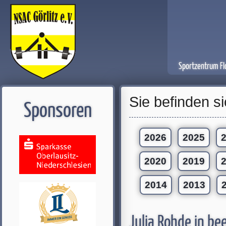
Sportzentrum Fl
Sie befinden si
Sponsoren
2026
2025
2020
2019
2014
2013
Julia Rohde in be