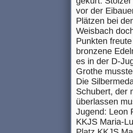
gekürt. Stolze
vor der Eibaue
Plätzen bei de
Weisbach doch 
Punkten freute 
bronzene Edelm
es in der D-J
Grothe musste 
Die Silbermeda
Schubert, der 
überlassen mu
Jugend: Leon R
KKJS Maria-Lui
Platz KKJS Mar