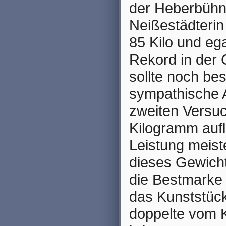
der Heberbühne
Neißestädterin 
85 Kilo und eg
Rekord in der 
sollte noch bes
sympathische A
zweiten Versuc
Kilogramm aufl
Leistung meist
dieses Gewich
die Bestmarke 
das Kunststück
doppelte vom K