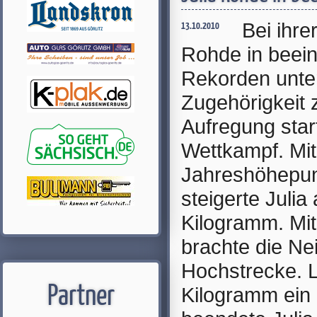
Bei ihre
13.10.2010
Rohde in beein
Rekorden unter
Zugehörigkeit z
Aufregung star
Wettkampf. Mit
Jahreshöhepun
steigerte Julia
Kilogramm. Mi
brachte die Ne
Hochstrecke. L
Partner
Kilogramm ein 