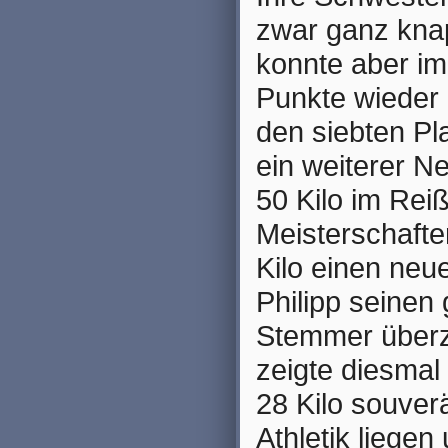
zwar ganz knap
konnte aber im
Punkte wieder 
den siebten Pl
ein weiterer Ne
50 Kilo im Rei
Meisterschafte
Kilo einen neue
Philipp seinen
Stemmer überz
zeigte diesmal
28 Kilo souverä
Athletik liege