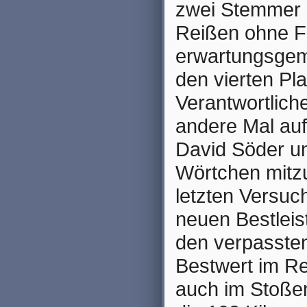
zwei Stemmer i
Reißen ohne Fe
erwartungsgemä
den vierten Pl
Verantwortlich
andere Mal auf
David Söder un
Wörtchen mitzu
letzten Versuc
neuen Bestleis
den verpasste
Bestwert im Re
auch im Stoße