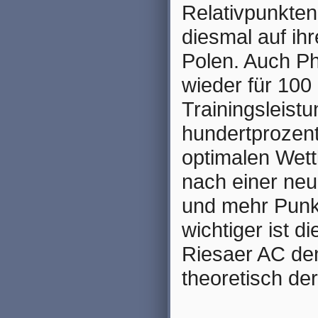
Relativpunkten
diesmal auf ih
Polen. Auch Ph
wieder für 100 
Trainingsleist
hundertprozent
optimalen Wett
nach einer neu
und mehr Punkt
wichtiger ist 
Riesaer AC de
theoretisch d