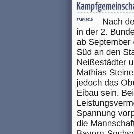
Kampfgemeinscha
Nach der
27.09.2010
in der 2. Bunde
ab September d
Süd an den Sta
Neißestädter 
Mathias Steine
jedoch das Obe
Eibau sein. Be
Leistungsverm
Spannung vorpr
die Mannschaf
Bayern-Sechse