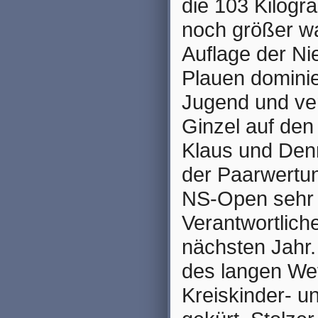
die 103 Kilogra
noch größer wa
Auflage der N
Plauen dominie
Jugend und ve
Ginzel auf den
Klaus und Den
der Paarwertun
NS-Open sehr k
Verantwortlich
nächsten Jahr
des langen We
Kreiskinder- u