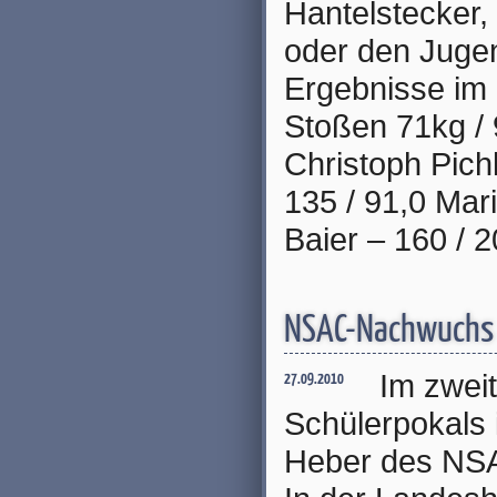
Hantelstecker,
oder den Jugen
Ergebnisse im 
Stoßen 71kg / 
Christoph Pichl
135 / 91,0 Mar
Baier – 160 / 2
NSAC-Nachwuchs e
Im zwei
27.09.2010
Schülerpokals
Heber des NSAC