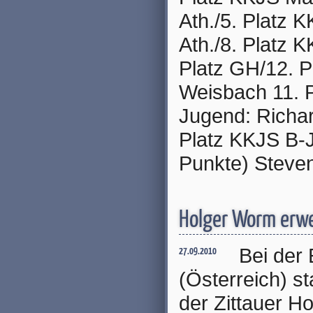
Ath./5. Platz 
Ath./8. Platz
Platz GH/12. P
Weisbach 11. P
Jugend: Richar
Platz KKJS B-J
Punkte) Steven
Holger Worm erwe
Bei der 
27.09.2010
(Österreich) s
der Zittauer H