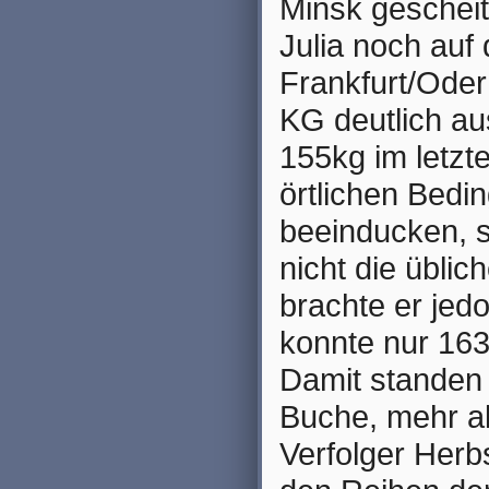
Minsk gescheit
Julia noch auf
Frankfurt/Oder
KG deutlich au
155kg im letzt
örtlichen Bedi
beeinducken, 
nicht die üblic
brachte er jed
konnte nur 163
Damit standen 
Buche, mehr a
Verfolger Herb