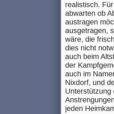
realistisch. Für
abwarten ob Ab
austragen möch
ausgetragen, s
wäre, die frisc
dies nicht not
auch beim Altst
der Kampfgemei
auch im Namen
Nixdorf, und d
Unterstützung 
Anstrengungen 
jeden Heimkam