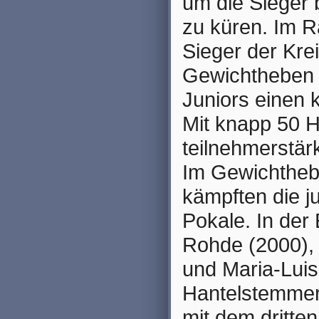
um die Sieger 
zu küren. Im 
Sieger der Kre
Gewichtheben 
Juniors einen k
Mit knapp 50 H
teilnehmerstä
Im Gewichthebe
kämpften die j
Pokale. In der
Rohde (2000),
und Maria-Luis
Hantelstemmer.
mit dem dritte