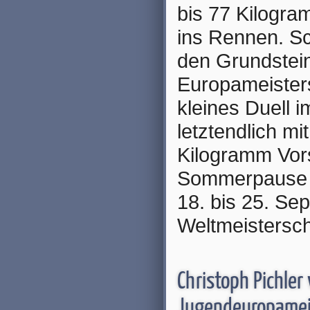
bis 77 Kilogra
ins Rennen. Sc
den Grundstein
Europameisters
kleines Duell i
letztendlich m
Kilogramm Vors
Sommerpause be
18. bis 25. Se
Weltmeistersch
Christoph Pichler
Jugendeuropamei