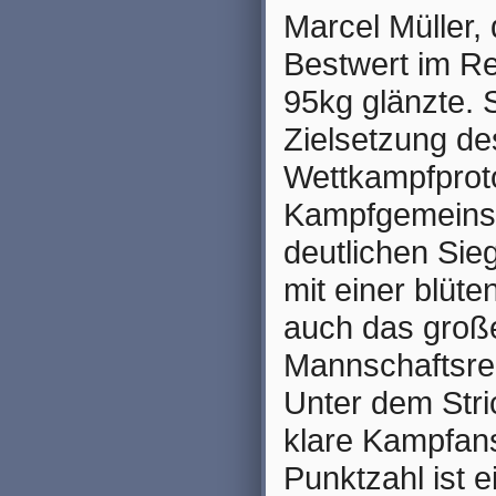
Marcel Müller,
Bestwert im Re
95kg glänzte. S
Zielsetzung de
Wettkampfproto
Kampfgemeinsch
deutlichen Sie
mit einer blüt
auch das große
Mannschaftsrek
Unter dem Stri
klare Kampfans
Punktzahl ist e