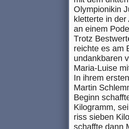
Olympionikin J
kletterte in de
an einem Podes
Trotz Bestwert
reichte es am
undankbaren vi
Maria-Luise mi
In ihrem erste
Martin Schlemm
Beginn schaffte
Kilogramm, sei
riss sieben Kil
schaffte dann M