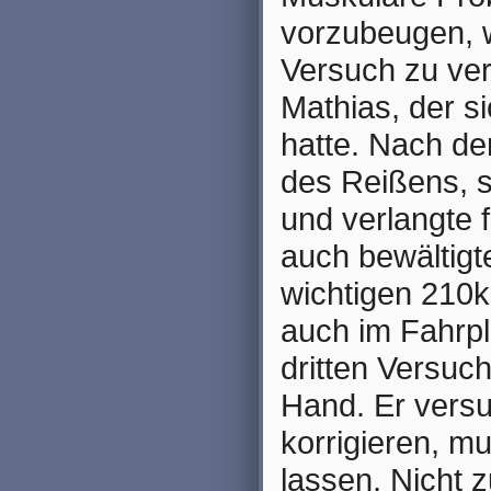
vorzubeugen, w
Versuch zu ver
Mathias, der s
hatte. Nach de
des Reißens, s
und verlangte 
auch bewältigte
wichtigen 210k
auch im Fahrp
dritten Versuch
Hand. Er vers
korrigieren, m
lassen. Nicht 