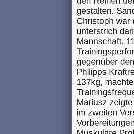
den Reihen der
gestalten. San
Christoph war 
unterstrich da
Mannschaft. 11
Trainingsperf
gegenüber dem
Philipps Kraftr
137kg, machten
Trainingsfrequ
Mariusz zeigt
im zweiten Ver
Vorbereitungen
Muskuläre Pro