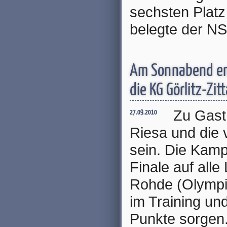
sechsten Plat
belegte der N
Am Sonnabend em
die KG Görlitz-Zit
Zu Gast 
27.09.2010
Riesa und die 
sein. Die Kamp
Finale auf alle
Rohde (Olympia
im Training und
Punkte sorgen.