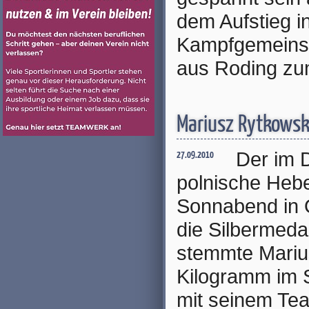
dem Aufstieg i
Kampfgemeinsch
aus Roding zu
Mariusz Rytkowski
Der im 
27.09.2010
polnische Heb
Sonnabend in O
die Silbermedai
stemmte Mariu
Kilogramm im 
mit seinem Te