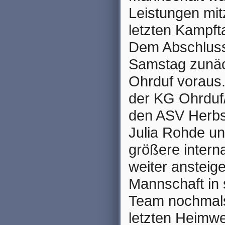
Leistungen mit
letzten Kampf
Dem Abschluss 
Samstag zunäch
Ohrduf voraus.
der KG Ohrduf
den ASV Herbs
Julia Rohde un
größere intern
weiter ansteig
Mannschaft in 
Team nochmals
letzten Heimwe