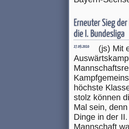
Erneuter Sieg der
die I. Bundesliga
(js) Mit
27.09.2010
Auswärtskampf
Mannschaftsrek
Kampfgemeinsch
höchste Klass
stolz können di
Mal sein, denn
Dinge in der II
Mannschaft war