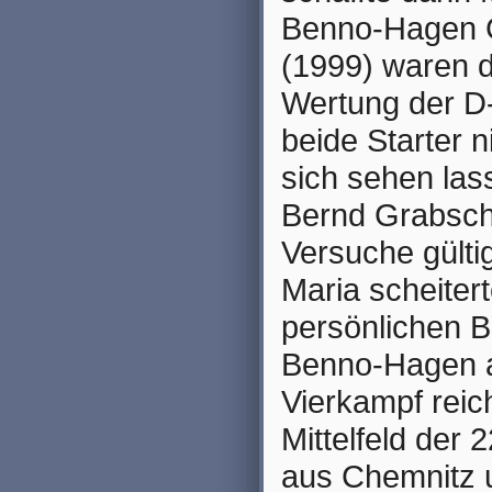
Benno-Hagen G
(1999) waren d
Wertung der D-
beide Starter 
sich sehen las
Bernd Grabsch
Versuche gülti
Maria scheiter
persönlichen Be
Benno-Hagen au
Vierkampf reic
Mittelfeld der
aus Chemnitz u