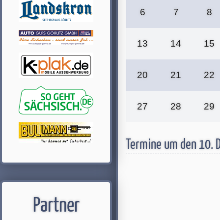
6
7
8
13
14
15
20
21
22
27
28
29
Termine um den 10.
Partner