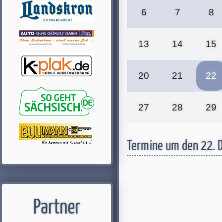
6
7
8
13
14
15
20
21
22
27
28
29
Termine um den 22.
Partner