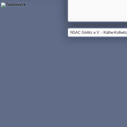
NSAC Görlitz e.V. - Käthe-Kollwit