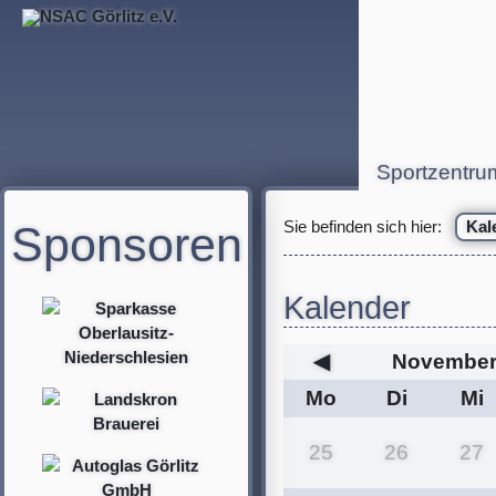
Sportzentru
Sponsoren
Sie befinden sich hier:
Kal
Kalender
◀
November
Mo
Di
Mi
25
26
27