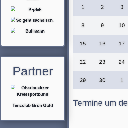
1
2
3
Flor
8
9
10
15
16
17
22
23
24
Partner
29
30
1
Termine um de
Tanzclub Grün Gold