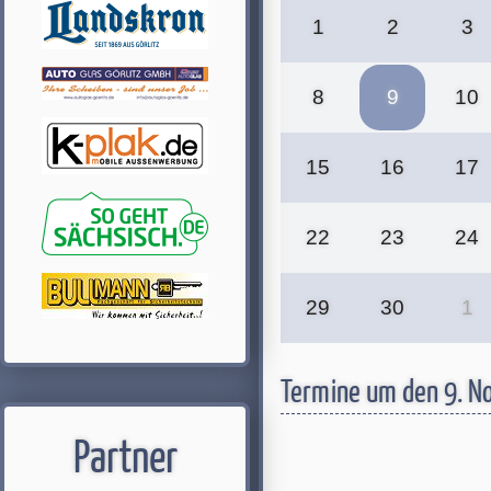
1
2
3
8
9
10
15
16
17
22
23
24
29
30
1
Termine um den 9. 
Partner