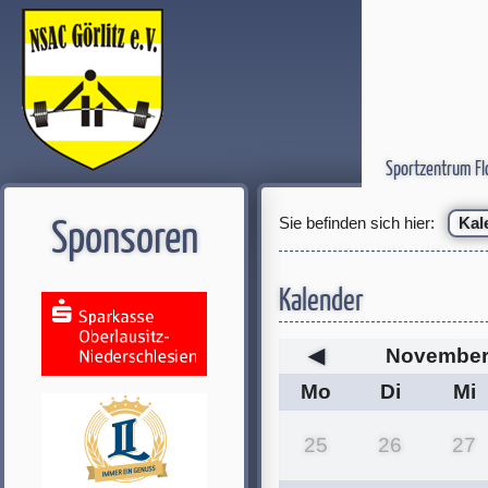
Sportzentrum Fl
Sie befinden sich hier:
Kal
Sponsoren
Kalender
◀
November
Mo
Di
Mi
25
26
27