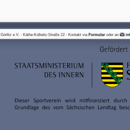
örlitz e.V. - Käthe-Kollwitz-Straße 22 - Kontakt via
Formular
oder an
in