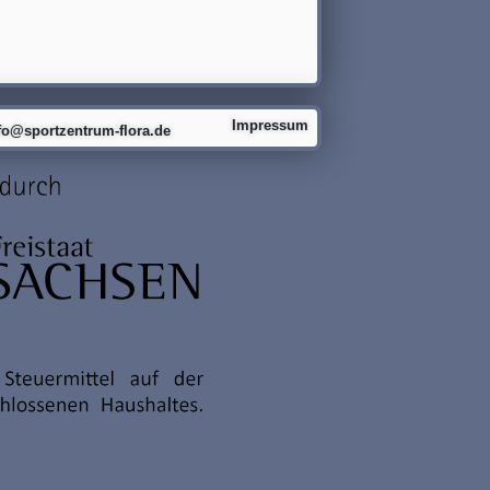
Impressum
fo@sportzentrum-flora.de