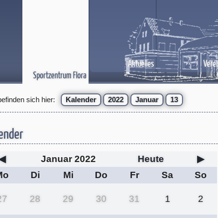
Aktuelles
Verei
Sportzentrum Flora
befinden sich hier:
Kalender
2022
Januar
13
ender
◀
Januar 2022
Heute
▶
Mo
Di
Mi
Do
Fr
Sa
So
27
28
29
30
31
1
2