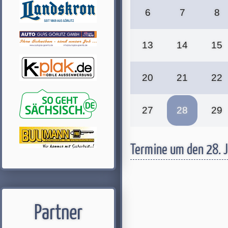
6
7
8
13
14
15
20
21
22
27
28
29
Termine um den 28. 
Partner