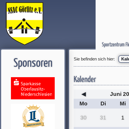
Sportzentrum Fl
Sie befinden sich hier:
Kal
Sponsoren
Kalender
◀
Juni 2
Mo
Di
Mi
30
31
1