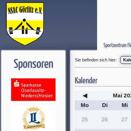
Sportzentrum Fl
Sie befinden sich hier:
Kal
Sponsoren
Kalender
◀
Mai 20
Mo
Di
Mi
25
26
27