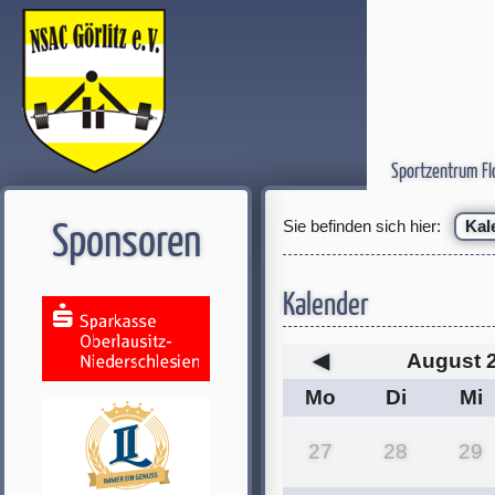
Sportzentrum Fl
Sie befinden sich hier:
Kal
Sponsoren
Kalender
◀
August 
Mo
Di
Mi
27
28
29