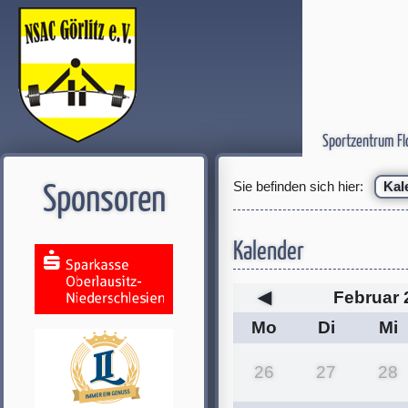
Sportzentrum Fl
Sie befinden sich hier:
Kal
Sponsoren
Kalender
◀
Februar 
Mo
Di
Mi
26
27
28