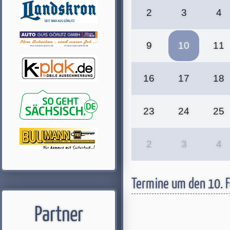
2
3
4
9
10
11
16
17
18
23
24
25
2
3
4
Termine um den 10. 
Partner