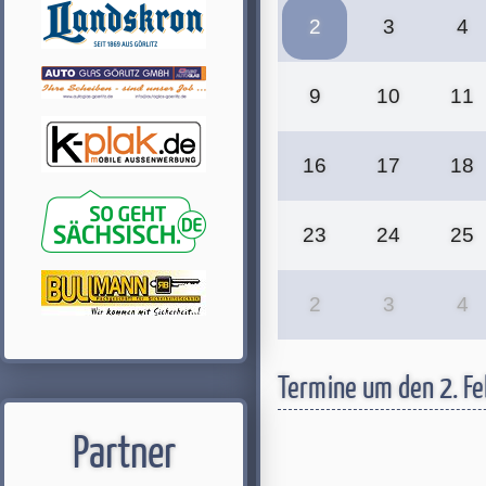
2
3
4
9
10
11
16
17
18
23
24
25
2
3
4
Termine um den 2. F
Partner