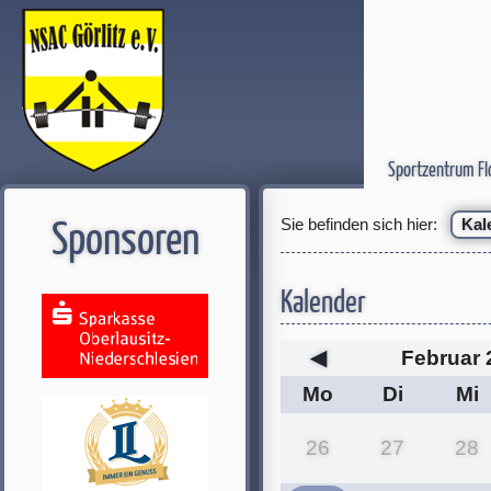
Sportzentrum Fl
Sie befinden sich hier:
Kal
Sponsoren
Kalender
◀
Februar 
Mo
Di
Mi
26
27
28