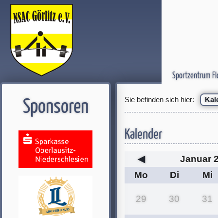
Sportzentrum Fl
Sie befinden sich hier:
Kal
Sponsoren
Kalender
◀
Januar 
Mo
Di
Mi
29
30
31