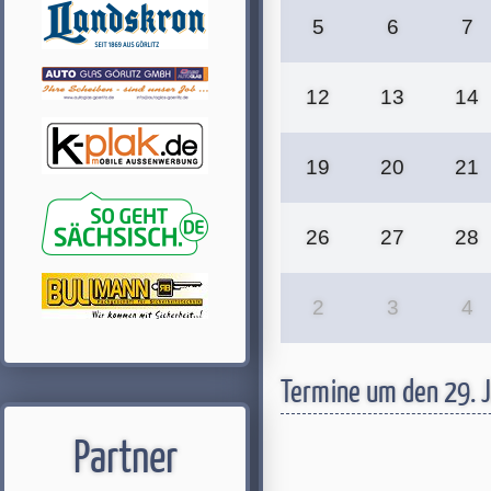
5
6
7
12
13
14
19
20
21
26
27
28
2
3
4
Termine um den 29. 
Partner